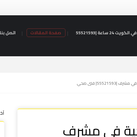
24 ساعة |55521593
صفحة المقالات
اتصل بنا
|55521593| فنى صحي
آخ
ية في مشرف